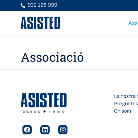
932 126 099
Ass
Associació
La nostra 
Preguntes
On som