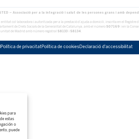
STED – Associació per a la integració i salut de les persones grans i amb depen
entitat col·laboradora i autoritzada per a la prestació d’ajuda a domicili, inscrita en el Registre d
rtament de Drets Socials de la Generalitat de Catalunya, amb el número
S07169
i en la Conse
unitat de Madrid amb número registral
S8133
i
S8134
.
l
Política de privacitat
Política de cookies
Declaració d'accessibilitat
okies para
de estas
egación o
iento, puede