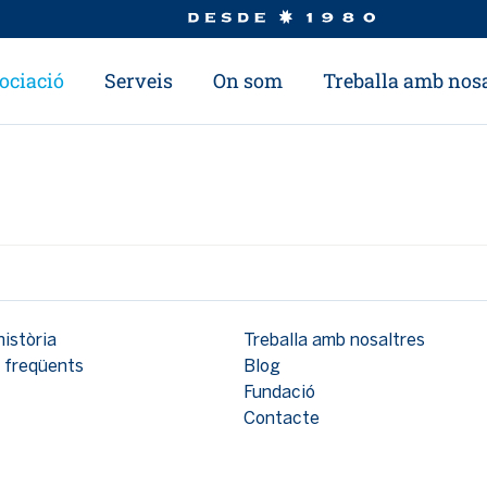
ociació
Serveis
On som
Treballa amb nosa
història
Treballa amb nosaltres
 freqüents
Blog
Fundació
Contacte