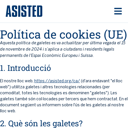
Política de cookies (UE)
Aquesta política de galetes es va actualitzar per última vegada el 15
de novembre de 2024 i s’aplica a ciutadans i residents legals
permanents de l'Espai Econòmic Europeu i Suïssa.
1. Introducció
El nostre lloc web,
https://asisted.org/ca/
(d'ara endavant "el lloc
web") utilitza galetes i altres tecnologies relacionades (per
comoditat, totes les tecnologies es denominen "galetes"). Les
galetes també són col·locades per tercers que hem contractat. En el
document següent us informem sobre l'ús de les galetes al nostre
lloc web.
2. Què són les galetes?