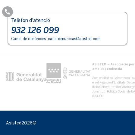
Telèfon d'atenció
932 126 099
Canal de denúncies:
canaldenuncias@asisted.com
ASISTED – Associació per 
amb dependència
Som entitat col·laboradora i au
en el Registre d’Entitats, Serv
de la Generalitat de Catalun
Joventut i Política Social de 
S8134
.
Asisted
2026©