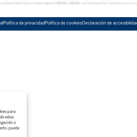
unidad de Madrid con número registral
S8133
y
S8134
y en la Generalitat Valenciana con el 
al
Política de privacidad
Política de cookies
Declaración de accesibilida
okies para
de estas
egación o
iento, puede