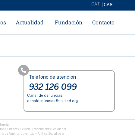
CAS
CAT
ros
Actualidad
Fundación
Contacto
Teléfono de atención
932 126 099
Canal de denuncias:
canaldenuncias@asisted.org
dència
re d’Entitats, Serveis i Establiments Socials del
ría de Familia, Juventud y Política Social de la