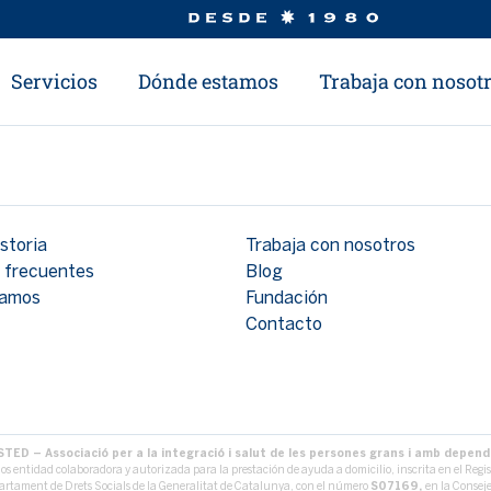
Servicios
Dónde estamos
Trabaja con nosot
storia
Trabaja con nosotros
 frecuentes
Blog
tamos
Fundación
Contacto
STED – Associació per a la integració i salut de les persones grans i amb depen
s entidad colaboradora y autorizada para la prestación de ayuda a domicilio, inscrita en el Regist
rtament de Drets Socials de la Generalitat de Catalunya, con el número
S07169,
en la Conseje