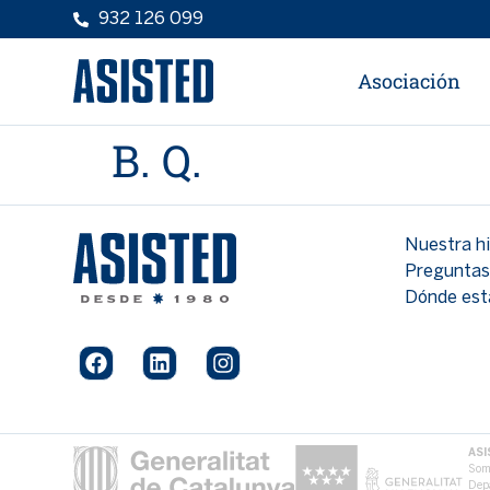
contenido
932 126 099
Asociación
B. Q.
Nuestra hi
Preguntas
Dónde es
ASI
Somo
Depa