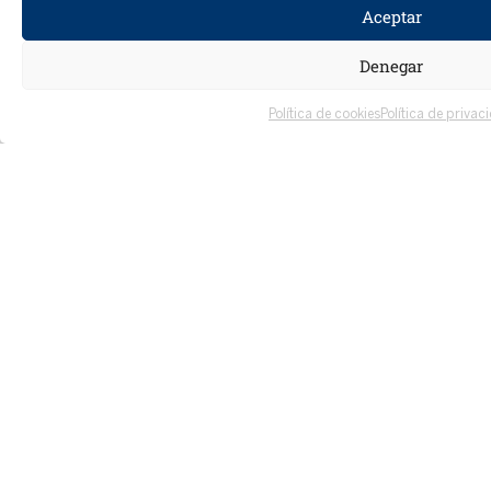
Aceptar
¿En qué te podemos ayudar?
Denegar
Política de cookies
Política de privac
¿Quieres trabajar con nosotros?
He leído y acepto la
política de privacidad.
Quiero recibir la newsletter mensual de
ASISTED
Enviar