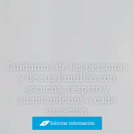
Cuidamos de las personas
y de sus familias con
escucha, respeto y
adaptándonos a cada
situación.
Solicitar información