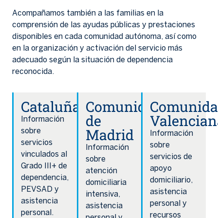
Acompañamos también a las familias en la
comprensión de las ayudas públicas y prestaciones
disponibles en cada comunidad autónoma, así como
en la organización y activación del servicio más
adecuado según la situación de dependencia
reconocida.
Cataluña
Comunidad
Comunida
de
Valencian
Información
Madrid
sobre
Información
servicios
sobre
Información
vinculados al
servicios de
sobre
Grado III+ de
apoyo
atención
dependencia,
domiciliario,
domiciliaria
PEVSAD y
asistencia
intensiva,
asistencia
personal y
asistencia
personal.
recursos
personal y