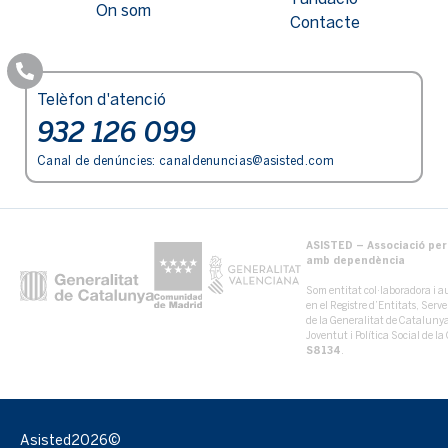
On som
Contacte
Telèfon d'atenció
932 126 099
Canal de denúncies:
canaldenuncias@asisted.com
ASISTED – Associació per 
amb dependència
Som entitat col·laboradora i au
en el Registre d’Entitats, Serv
de la Generalitat de Catalun
Joventut i Política Social de 
S8134
.
Asisted
2026©