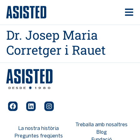
contingut
Dr. Josep Maria
Corretger i Rauet
Treballa amb nosaltres
La nostra història
Blog
Preguntes freqüents
Fundació