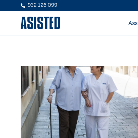
932 126 099
Ass