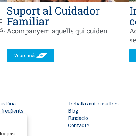
Suport al Cuidador
I
Familiar
c
e
s.
Acompanyem aquells qui cuiden
A
se
Veure més
història
Treballa amb nosaltres
 freqüents
Blog
Fundació
Contacte
okies para