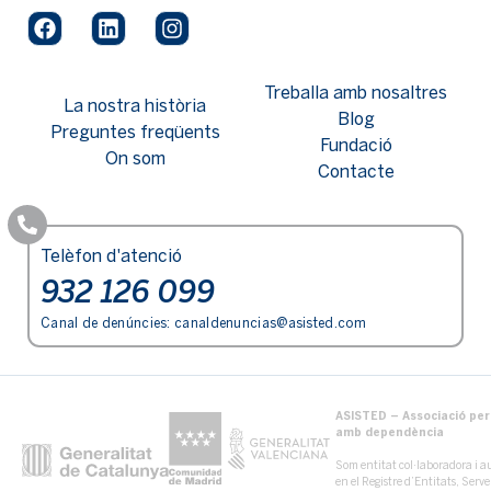
Treballa amb nosaltres
La nostra història
Blog
Preguntes freqüents
Fundació
On som
Contacte
Telèfon d'atenció
932 126 099
Canal de denúncies:
canaldenuncias@asisted.com
ASISTED – Associació per 
amb dependència
Som entitat col·laboradora i au
en el Registre d’Entitats, Serv