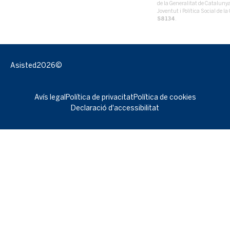
de la Generalitat de Catalun
Joventut i Política Social de 
S8134
.
Asisted
2026©
Avís legal
Política de privacitat
Política de cookies
Declaració d'accessibilitat