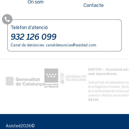
On som
Contacte
Telèfon d'atenció
932 126 099
Canal de denúncies:
canaldenuncias@asisted.com
ASISTED – Associació per 
amb dependència
Som entitat col·laboradora i au
en el Registre d’Entitats, Serv
de la Generalitat de Catalun
Joventut i Política Social de 
S8134
.
Asisted
2026©