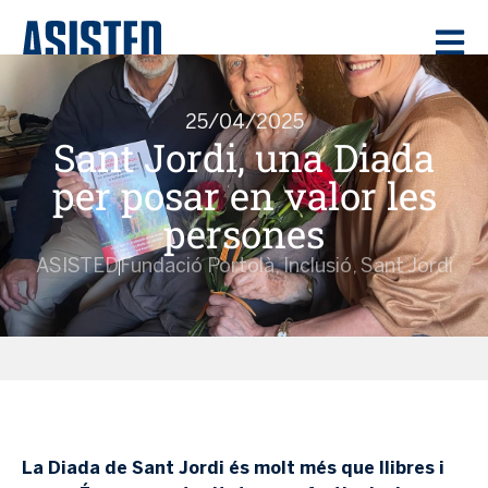
25/04/2025
Sant Jordi, una Diada
per posar en valor les
persones
ASISTED
Fundació Portolà
,
Inclusió
,
Sant Jordi
La Diada de Sant Jordi és molt més que llibres i