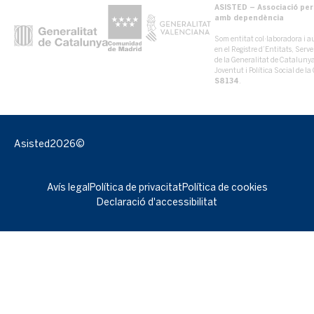
ASISTED – Associació per 
amb dependència
Som entitat col·laboradora i au
en el Registre d’Entitats, Serv
de la Generalitat de Catalun
Joventut i Política Social de 
S8134
.
Asisted
2026©
Avís legal
Política de privacitat
Política de cookies
Declaració d'accessibilitat