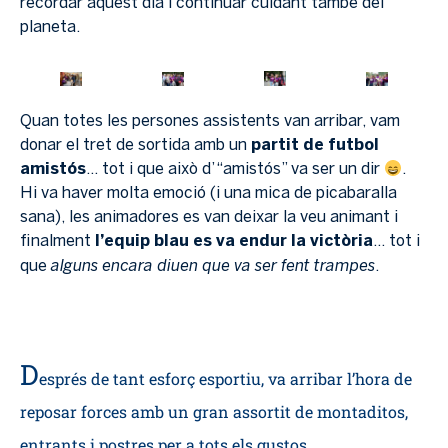
recordar aquest dia i continuar cuidant també del
planeta.
Quan totes les persones assistents van arribar, vam
donar el tret de sortida amb un
partit de futbol
amistós
… tot i que això d’“amistós” va ser un dir
.
Hi va haver molta emoció (i una mica de picabaralla
sana), les animadores es van deixar la veu animant i
finalment
l’equip blau es va endur la victòria
… tot i
alguns encara diuen que va ser fent trampes
que
.
D
esprés de tant esforç esportiu, va arribar l’hora de
reposar forces amb un
gran assortit de montaditos,
entrants i postres
per a tots els gustos.