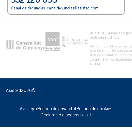
Canal de denúncies:
canaldenuncias@asisted.com
ASISTED – Associació per 
amb dependència
Som entitat col·laboradora i au
en el Registre d’Entitats, Serv
de la Generalitat de Catalun
Joventut i Política Social de 
S8134
.
Asisted
2026©
Avís legal
Política de privacitat
Política de cookies
Declaració d'accessibilitat