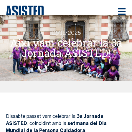
12/11/2025
Així vam celebrar la 3a
Jornada ASISTED!
Sin Categoría
Dissabte passat vam celebrar la
3a Jornada
ASISTED
, coincidint amb la
setmana del Dia
Mundial de la Persona Cuidadora
.