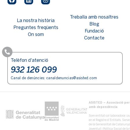
Treballa amb nosaltres
La nostra història
Blog
Preguntes freqüents
Fundació
On som
Contacte
Telèfon d'atenció
932 126 099
Canal de denúncies:
canaldenuncias@asisted.com
ASISTED – Associació per 
amb dependència
Som entitat col·laboradora i au
en el Registre d’Entitats, Serv
de la Generalitat de Catalun
Joventut i Política Social de 