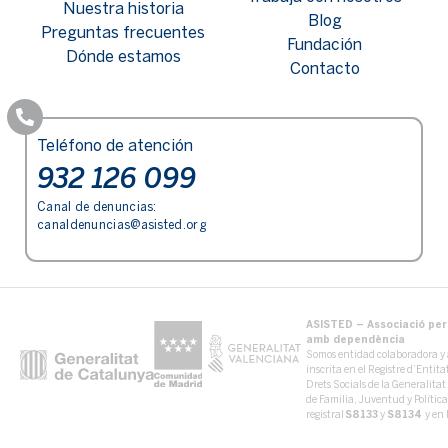
Nuestra historia
Blog
Preguntas frecuentes
Fundación
Dónde estamos
Contacto
Teléfono de atención
932 126 099
Canal de denuncias:
canaldenuncias@asisted.org
ASISTED – Associació per 
amb dependència
Somos entidad colaboradora y 
inscrita en el Registre d’Entit
Drets Socials de la Generalita
de Familia, Juventud y Políti
registral
S8133
y
S8134
y en