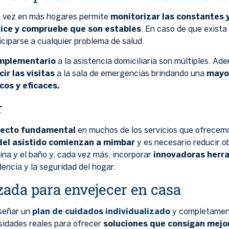
da vez en más hogares permite
monitorizar las constantes 
lice y compruebe que son estables
. En caso de que exista
iciparse a cualquier problema de salud.
omplementario
a la asistencia domiciliaria son múltiples. A
ir las visitas
a la sala de emergencias brindando una
mayor
os y eficaces.
r
pecto fundamental
en muchos de los servicios que ofrecem
 del asistido comienzan a mimbar
y es necesario reducir ob
ina y el baño y, cada vez más, incorporar
innovadoras herr
encia y la seguridad del hogar.
zada para envejecer en casa
iseñar un
plan de cuidados individualizado
y completame
sidades reales para ofrecer
soluciones que consigan
mejor