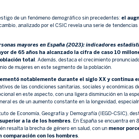
testigo de un fenómeno demográfico sin precedentes:
el augm
 cambio, analizado por el CSIC revela una serie de tendencias
personas mayores en España (2023): indicadores estadíst
yor de 65 años ha alcanzado la cifra de caso 10 millon
blación total
. Además, destaca el crecimiento pronunciado
nio de mujeres en este segmento de la población.
ementó notablemente durante el siglo XX y continua en
tivos de las condiciones sanitarias, sociales y económicas d
ional en este aspecto, con una ligera disminución en la esp
eneral es de un aumento constante en la longevidad, especia
tituto de Economía, Geografía y Demografía (IEGD-CSIC), de
uperior a la de los hombres
. En España se encuentra en 
n resalta la brecha de género en salud, con un
menor porce
en comparación con los hombres
.