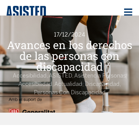
17/12/2024
Avances en los derechos
de las personas con
discapacidad
Accesibilidad
,
ASISTED
,
Asistencia Personas
Accesibilidad
,
Actualidad
,
Discapacidad
,
Personas Con Discapacidad