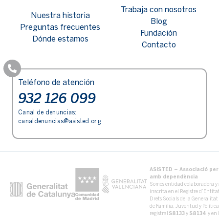
Trabaja con nosotros
Nuestra historia
Blog
Preguntas frecuentes
Fundación
Dónde estamos
Contacto
Teléfono de atención
932 126 099
Canal de denuncias:
canaldenuncias@asisted.org
ASISTED – Associació per 
amb dependència
Somos entidad colaboradora y 
inscrita en el Registre d’Entit
Drets Socials de la Generalita
de Familia, Juventud y Políti
registral
S8133
y
S8134
y en