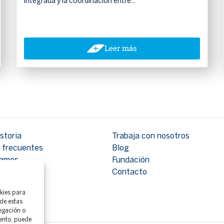
integrada y la coordinación entre...
Leer más
storia
Trabaja con nosotros
 frecuentes
Blog
tamos
Fundación
Contacto
okies para
de estas
egación o
iento, puede