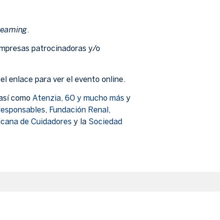
reaming
.
 empresas patrocinadoras y/o
l enlace para ver el evento online.
 así como
Atenzia
,
60 y mucho más
y
responsables
,
Fundación Renal
,
icana de Cuidadores
y la
Sociedad