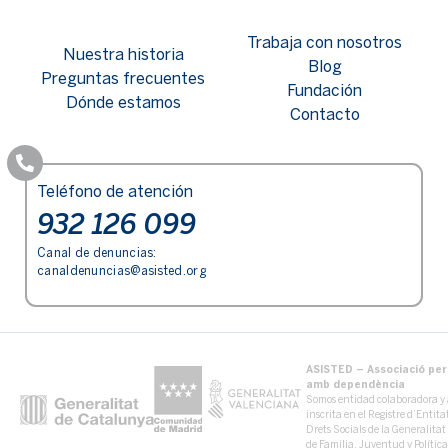
Trabaja con nosotros
Nuestra historia
Blog
Preguntas frecuentes
Fundación
Dónde estamos
Contacto
Teléfono de atención
932 126 099
Canal de denuncias:
canaldenuncias@asisted.org
ASISTED – Associació per 
amb dependència
Somos entidad colaboradora y 
inscrita en el Registre d’Entit
Drets Socials de la Generalita
de Familia, Juventud y Políti