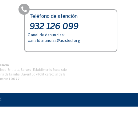
Teléfono de atención
932 126 099
Canal de denuncias:
canaldenuncias@asisted.org
dència
re d’Entitats, Serveis i Establiments Socials del
ría de Familia, Juventud y Política Social de la
número
10677.
d