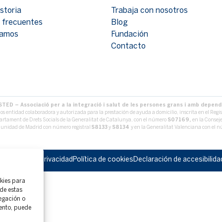
storia
Trabaja con nosotros
 frecuentes
Blog
tamos
Fundación
Contacto
STED – Associació per a la integració i salut de les persones grans i amb depen
s entidad colaboradora y autorizada para la prestación de ayuda a domicilio, inscrita en el Regist
rtament de Drets Socials de la Generalitat de Catalunya, con el número
S07169,
en la Conseje
unidad de Madrid con número registral
S8133
y
S8134
y en la Generalitat Valenciana con el 
al
Política de privacidad
Política de cookies
Declaración de accesibilida
okies para
de estas
egación o
iento, puede