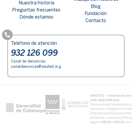
Nuestra historia
Blog
Preguntas frecuentes
Fundación
Dónde estamos
Contacto
Teléfono de atención
932 126 099
Canal de denuncias:
canaldenuncias@asisted.org
ASISTED – Associació per 
amb dependència
Somos entidad colaboradora y 
inscrita en el Registre d’Entit
Drets Socials de la Generalita
de Familia, Juventud y Políti
registral
S8133
y
S8134
y en